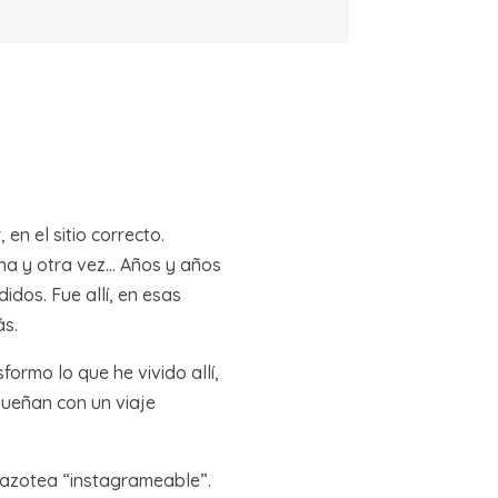
 en el sitio correcto.
una y otra vez… Años y años
dos. Fue allí, en esas
ás.
sformo lo que he vivido allí,
sueñan con un viaje
a azotea “instagrameable”.