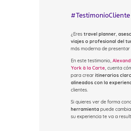
#TestimonioCliente
¿Eres
travel planner
,
aseso
viajes o profesional del t
más moderna de presentar tu
En este testimonio,
Alexand
York à la Carte
, cuenta có
para crear
itinerarios clar
alineados con la experien
clientes.
Si quieres ver de forma co
herramienta
puede cambiar
su experiencia te va a resu