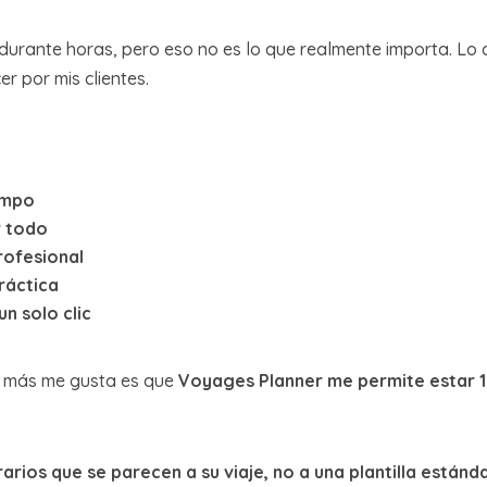
durante horas, pero eso no es lo que realmente importa. Lo 
r por mis clientes.
z
empo
r todo
profesional
práctica
n solo clic
ue más me gusta es que
Voyages Planner me permite estar 1
rarios que se parecen a su viaje, no a una plantilla estánd