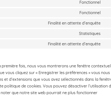
Fonctionnel
Con
to
Fonctionnel
Con
serv
to
Finalité en attente d’enquête
divi
Con
serv
(ele
to
Statistiques
pol
Con
the
serv
to
Finalité en attente d’enquête
com
Con
serv
to
goo
serv
anal
a première fois, nous vous montrerons une fenêtre contextuel
dive
ue vous cliquez sur « Enregistrer les préférences » vous nous
kies et d’extensions que vous avez sélectionnés dans la fenêtr
e politique de cookies. Vous pouvez désactiver l’utilisation 
 noter que notre site web pourrait ne plus fonctionner