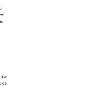
ur
ent
e.
ilisé
aide