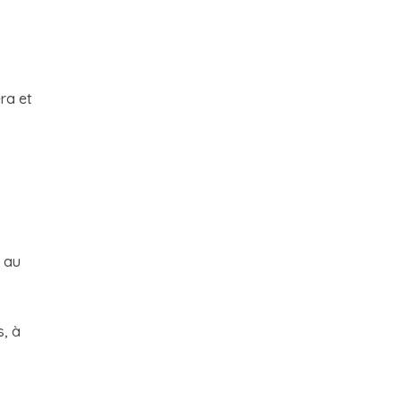
ra et
s au
s, à