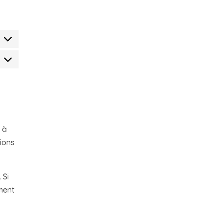
tatistiques
 à
tions
 Si
ment