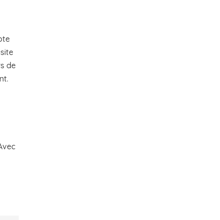
pte
site
rs de
nt.
 Avec